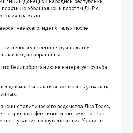
 милиции Донецкой народной республики
 власти не обращались к властям ДНР с
у своих граждан.
 вероятнее всего, идет о телах после
 ни непосредственно к руководству
льных лиц не обращался.
, что Великобританию не интересует судьба
ых дел мог бы найти возможность уточнить,
ренных.
 внешнеполитического ведомства Лиз Трасс,
м, что приговор фиктивный, потому что Шон
оеннослужащие вооруженных сил Украины.