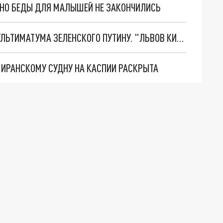
. НО БЕДЫ ДЛЯ МАЛЫШЕЙ НЕ ЗАКОНЧИЛИСЬ
НОВОЕ МАСШТАБНЕЙШЕЕ НАСТУПЛЕНИЕ. ТРИ УЛЬТИМАТУМА ЗЕЛЕНСКОГО ПУТИНУ. "ЛЬВОВ КИМА" ПОСТАВЯТ НА ПВО? ГЛОБАЛЬНЫЙ ПРОРЫВ ПОД ЗАПОРОЖЬЕМ
О ИРАНСКОМУ СУДНУ НА КАСПИИ РАСКРЫТА