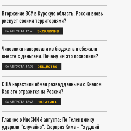
Вторжение ВСУ в Курскую область. Россия вновь
рискует своими территориями?
06 АВГУСТА 17:40
ЭКСКЛЮЗИВ
Чиновники наворовали из бюджета и сбежали
вместе с деньгами. Почему им это позволили?
06 АВГУСТА 14:52
ОБЩЕСТВО
США нарастили обмен разведданными с Киевом.
Как это отразится на России?
06 АВГУСТА 12:48
ПОЛИТИКА
Главное в ИноСМИ 6 августа: По Геленджику
ударили "случайно". Сюрприз Кима – "худший