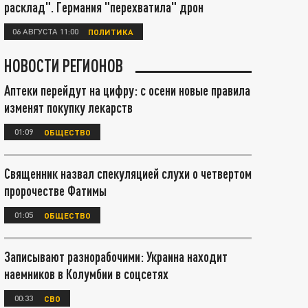
расклад". Германия "перехватила" дрон
06 АВГУСТА 11:00
ПОЛИТИКА
НОВОСТИ РЕГИОНОВ
Аптеки перейдут на цифру: с осени новые правила
изменят покупку лекарств
01:09
ОБЩЕСТВО
Священник назвал спекуляцией слухи о четвертом
пророчестве Фатимы
01:05
ОБЩЕСТВО
Записывают разнорабочими: Украина находит
наемников в Колумбии в соцсетях
00:33
СВО