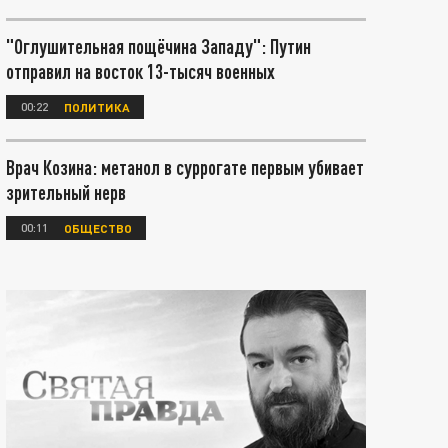
"Оглушительная пощёчина Западу": Путин
отправил на восток 13-тысяч военных
00:22
ПОЛИТИКА
Врач Козина: метанол в суррогате первым убивает
зрительный нерв
00:11
ОБЩЕСТВО