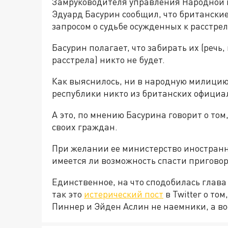
Замруководителя управления Народной
Эдуард Басурин сообщил, что британские
запросом о судьбе осужденных к расстрел
Басурин полагает, что забирать их (речь,
расстрела) никто не будет.
Как выяснилось, ни в народную милицию,
республики никто из британских официа
А это, по мнению Басурина говорит о том
своих граждан.
При желании ее министерство иностранн
имеется ли возможность спасти пригово
Единственное, на что сподобилась глава
так это
истерический пост
в Twitter о то
Пиннер и Эйден Аслин не наемники, а в