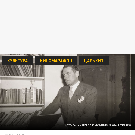
КУЛЬТУРА
КИНОМАРАФОН
ЦАРЬХИТ
ФОТО: DAILY HERALD ARCHIVE/NMEM/GLOBALLOOKPRESS
22 МАЯ 11:35