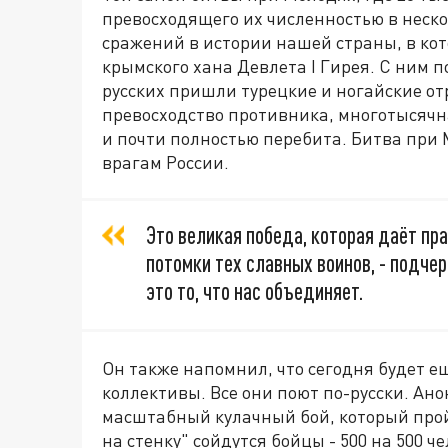
превосходящего их численностью в неско
сражений в истории нашей страны
, в к
крымского хана Девлета I Гирея. С ним 
русских пришли турецкие и ногайские о
превосходство
противника
, многотысяч
и почти полностью перебита.
Битва при М
врагам России.
Это великая победа, которая даёт пра
потомки тех славных воинов, - подче
это то, что нас объединяет.
Он также напомнил, что сегодня будет е
коллективы. Все они поют по-русски. Ан
масштабный кулачный бой, который пройд
на стенку" сойдутся бойцы - 500 на 500 че