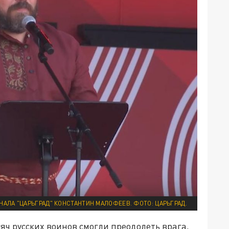
НАЛА "ЦАРЬГРАД" КОНСТАНТИН МАЛОФЕЕВ. ФОТО: ЦАРЬГРАД.
яч русских воинов смогли преодолеть врага,