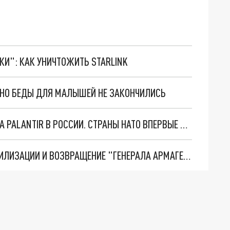
ТКИ": КАК УНИЧТОЖИТЬ STARLINK
. НО БЕДЫ ДЛЯ МАЛЫШЕЙ НЕ ЗАКОНЧИЛИСЬ
"ОЧЕНЬ ПЛОХИЕ НОВОСТИ": БОЛЬШАЯ ОШИБКА PALANTIR В РОССИИ. СТРАНЫ НАТО ВПЕРВЫЕ ЗА СВО ОСТАНОВИЛИ ПОСТАВКИ ОРУЖИЯ. ВСУ ТЕРЯЮТ ПРИГРАНИЧЬЕ?
ТРИ ГЛАВНЫХ ИНСАЙДА ОБ СВО. ОТМЕНА МОБИЛИЗАЦИИ И ВОЗВРАЩЕНИЕ "ГЕНЕРАЛА АРМАГЕДДОНА"? ОТЛИЧНЫЕ НОВОСТИ, КОТОРЫЕ ЖДАЛИ ВСЕ