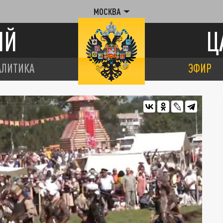
МОСКВА
ИЙ
Ц
АЛИТИКА
ЭФИР