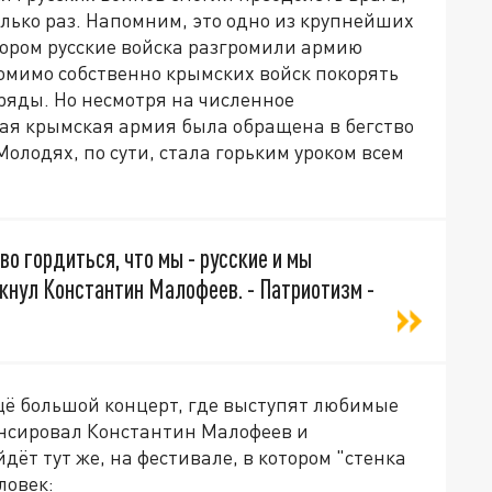
лько раз. Напомним, это одно из крупнейших
отором русские войска
разгромили
армию
помимо собственно крымских войск покорять
тряды
. Н
о н
есмотря на
численное
ная крымская армия была обращена в бегство
олодях, по сути, стала горьким уроком всем
во гордиться, что мы - русские и мы
ркнул Константин Малофеев. - Патриотизм -
щё большой концерт, где выступят любимые
онсировал Константин Малофеев и
ёт тут же, на фестивале, в котором "стенка
ловек: