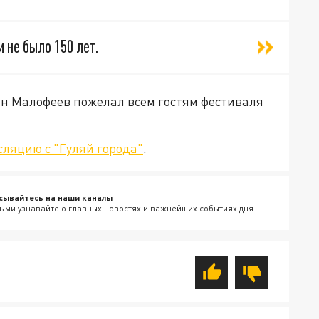
 не было 150 лет.
ин Малофеев пожелал всем гостям фестиваля
ляцию с "Гуляй города"
.
сывайтесь на наши каналы
ыми узнавайте о главных новостях и важнейших событиях дня.