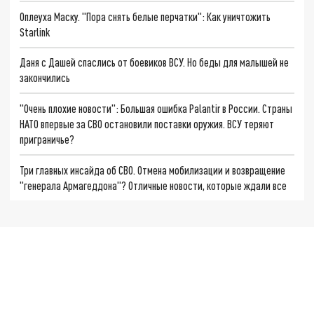
Оплеуха Маску. "Пора снять белые перчатки": Как уничтожить
Starlink
Даня с Дашей спаслись от боевиков ВСУ. Но беды для малышей не
закончились
"Очень плохие новости": Большая ошибка Palantir в России. Страны
НАТО впервые за СВО остановили поставки оружия. ВСУ теряют
приграничье?
Три главных инсайда об СВО. Отмена мобилизации и возвращение
"генерала Армагеддона"? Отличные новости, которые ждали все