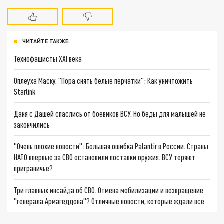
ЧИТАЙТЕ ТАКЖЕ:
Технофашисты XXI века
Оплеуха Маску. "Пора снять белые перчатки": Как уничтожить
Starlink
Даня с Дашей спаслись от боевиков ВСУ. Но беды для малышей не
закончились
"Очень плохие новости": Большая ошибка Palantir в России. Страны
НАТО впервые за СВО остановили поставки оружия. ВСУ теряют
приграничье?
Три главных инсайда об СВО. Отмена мобилизации и возвращение
"генерала Армагеддона"? Отличные новости, которые ждали все