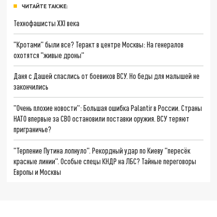
ЧИТАЙТЕ ТАКЖЕ:
Технофашисты XXI века
"Кротами" были все? Теракт в центре Москвы: На генералов
охотятся "живые дроны"
Даня с Дашей спаслись от боевиков ВСУ. Но беды для малышей не
закончились
"Очень плохие новости": Большая ошибка Palantir в России. Страны
НАТО впервые за СВО остановили поставки оружия. ВСУ теряют
приграничье?
"Терпение Путина лопнуло". Рекордный удар по Киеву "пересёк
красные линии". Особые спецы КНДР на ЛБС? Тайные переговоры
Европы и Москвы