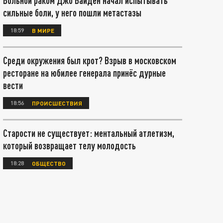
Больной раком Джо Байден начал испытывать
сильные боли, у него пошли метастазы
18:59
В МИРЕ
Среди окружения был крот? Взрыв в московском
ресторане на юбилее генерала принёс дурные
вести
18:56
ПРОИСШЕСТВИЯ
Старости не существует: ментальный атлетизм,
который возвращает телу молодость
18:28
ОБЩЕСТВО