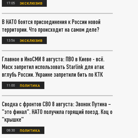
17:05
ЭКСКЛЮЗИВ
В НАТО боятся присоединения к России новой
территории. Что происходит на самом деле?
13:56
ЭКСКЛЮЗИВ
Главное в ИноСМИ 8 августа: ПВО в Киеве - всё.
Маск запретил использовать Starlink для атак
вглубь России. Украине запретили бить по КТК
11:00
ПОЛИТИКА
Сводка с фронтов СВО 8 августа: Звонок Путина –
"это финал". НАТО получила горящий поезд. Коц о
"крышке"
08:30
ПОЛИТИКА