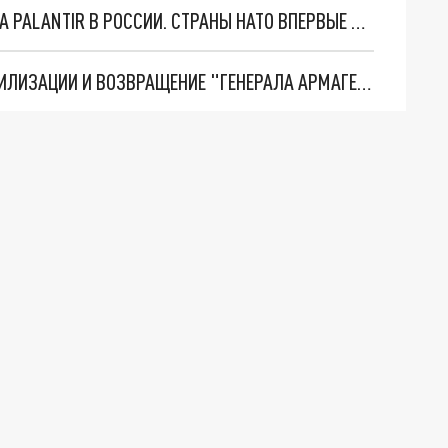
"ОЧЕНЬ ПЛОХИЕ НОВОСТИ": БОЛЬШАЯ ОШИБКА PALANTIR В РОССИИ. СТРАНЫ НАТО ВПЕРВЫЕ ЗА СВО ОСТАНОВИЛИ ПОСТАВКИ ОРУЖИЯ. ВСУ ТЕРЯЮТ ПРИГРАНИЧЬЕ?
ТРИ ГЛАВНЫХ ИНСАЙДА ОБ СВО. ОТМЕНА МОБИЛИЗАЦИИ И ВОЗВРАЩЕНИЕ "ГЕНЕРАЛА АРМАГЕДДОНА"? ОТЛИЧНЫЕ НОВОСТИ, КОТОРЫЕ ЖДАЛИ ВСЕ