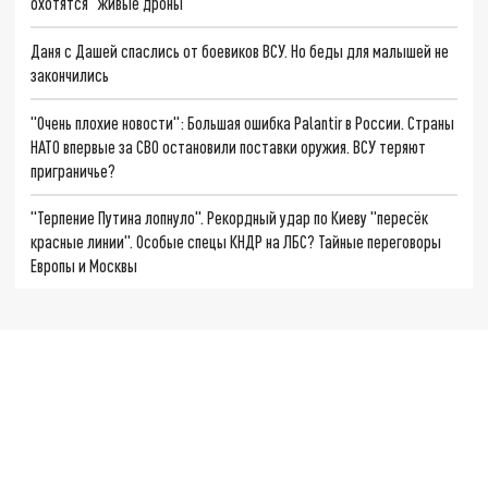
охотятся "живые дроны"
Даня с Дашей спаслись от боевиков ВСУ. Но беды для малышей не
закончились
"Очень плохие новости": Большая ошибка Palantir в России. Страны
НАТО впервые за СВО остановили поставки оружия. ВСУ теряют
приграничье?
"Терпение Путина лопнуло". Рекордный удар по Киеву "пересёк
красные линии". Особые спецы КНДР на ЛБС? Тайные переговоры
Европы и Москвы