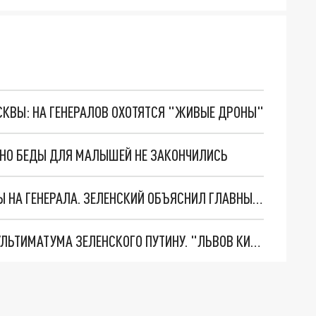
ОСКВЫ: НА ГЕНЕРАЛОВ ОХОТЯТСЯ "ЖИВЫЕ ДРОНЫ"
. НО БЕДЫ ДЛЯ МАЛЫШЕЙ НЕ ЗАКОНЧИЛИСЬ
"МЫ ВАС ЗАСТАВИМ": ЖУТКИЕ ДЕТАЛИ ОХОТЫ НА ГЕНЕРАЛА. ЗЕЛЕНСКИЙ ОБЪЯСНИЛ ГЛАВНЫЙ СМЫСЛ ТЕРАКТА В ЦЕНТРЕ МОСКВЫ
НОВОЕ МАСШТАБНЕЙШЕЕ НАСТУПЛЕНИЕ. ТРИ УЛЬТИМАТУМА ЗЕЛЕНСКОГО ПУТИНУ. "ЛЬВОВ КИМА" ПОСТАВЯТ НА ПВО? ГЛОБАЛЬНЫЙ ПРОРЫВ ПОД ЗАПОРОЖЬЕМ