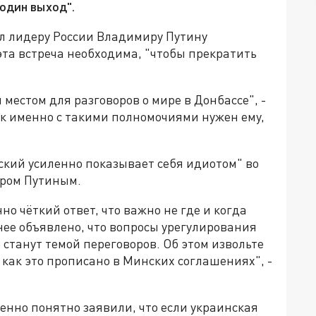
один выход".
л лидеру России Владимиру Путину
 эта встреча необходима, "чтобы прекратить
местом для разговоров о мире в Донбассе", -
ик именно с такими полномочиями нужен ему,
кий усиленно показывает себя идиотом" во
иром Путиным.
о чёткий ответ, что важно не где и когда
анее объявлено, что вопросы урегулирования
 станут темой переговоров. Об этом извольте
 как это прописано в Минских соглашениях", -
енно понятно заявили, что если украинская