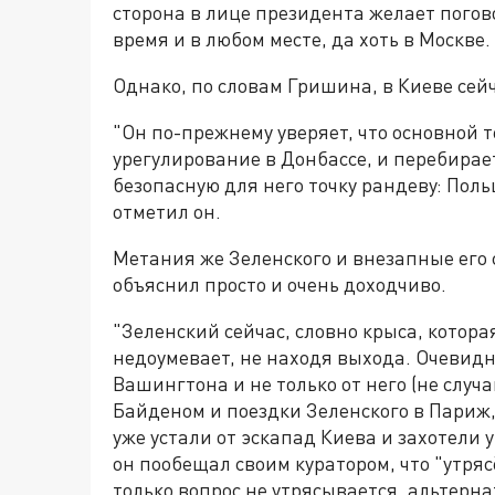
сторона в лице президента желает погово
время и в любом месте, да хоть в Москве.
Однако, по словам Гришина, в Киеве сейч
"Он по-прежнему уверяет, что основной 
урегулирование в Донбассе, и перебирае
безопасную для него точку рандеву: Пол
отметил он.
Метания же Зеленского и внезапные его
объяснил просто и очень доходчиво.
"Зеленский сейчас, словно крыса, которая
недоумевает, не находя выхода. Очевидно
Вашингтона и не только от него (не случ
Байденом и поездки Зеленского в Париж,
уже устали от эскапад Киева и захотели 
он пообещал своим куратором, что "утряс
только вопрос не утрясывается, альтерн