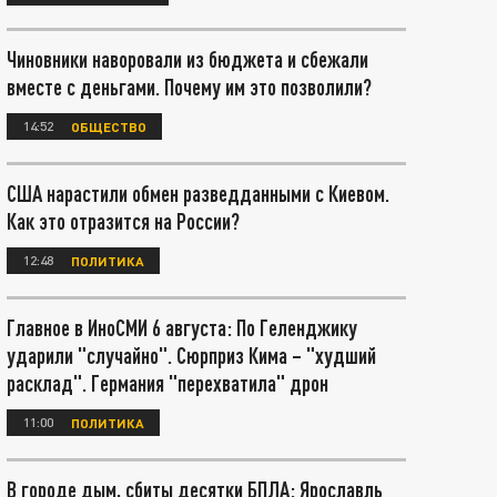
Чиновники наворовали из бюджета и сбежали
вместе с деньгами. Почему им это позволили?
14:52
ОБЩЕСТВО
США нарастили обмен разведданными с Киевом.
Как это отразится на России?
12:48
ПОЛИТИКА
Главное в ИноСМИ 6 августа: По Геленджику
ударили "случайно". Сюрприз Кима – "худший
расклад". Германия "перехватила" дрон
11:00
ПОЛИТИКА
В городе дым, сбиты десятки БПЛА: Ярославль