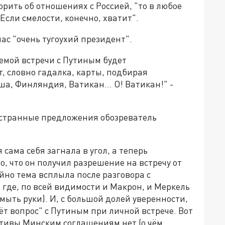
рить об отношениях с Россией, "то в любое
 Если смелости, конечно, хватит".
ас "очень тугоухий президент".
темой встречи с Путиным будет
т, словно гадалка, карты, подбирая
ьша, Финляндия, Ватикан… О! Ватикан!" -
 странные предложения обозреватель
 сама себя загнала в угол, а теперь
, что он получил разрешение на встречу от
айно тема всплыла после разговора с
 где, по всей видимости и Макрон, и Меркель
умыть руки). И, с большой долей уверенности,
ёт вопрос" с Путиным при личной встрече. Вот
ативы Минским соглашениям нет (о чём