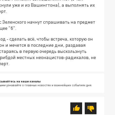
нули уже и из Вашингтона), а выполнять их
ерт.
 с Зеленского начнут спрашивать на предмет
щее "б".
од - сделать всё, чтобы встреча, которую он
 он и мечется в последние дни, раздавая
стараясь в первую очередь выскользнуть
рибдой местных неонацистов-радикалов, не
перт.
сывайтесь на наши каналы
ыми узнавайте о главных новостях и важнейших событиях дня.