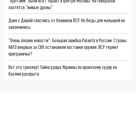
"Кротами" были все? Теракт в центре Москвы: На генералов
охотятся "живые дроны"
Даня с Дашей спаслись от боевиков ВСУ. Но беды для малышей не
закончились
"Очень плохие новости": Большая ошибка Palantir в России. Страны
НАТО впервые за СВО остановили поставки оружия. ВСУ теряют
приграничье?
Вот это триллер! Тайна удара Украины по иранскому судну на
Каспии раскрыта