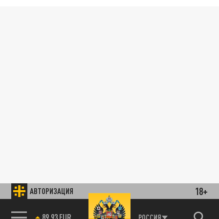
18+
АВТОРИЗАЦИЯ
89.93 EUR
РОССИЯ