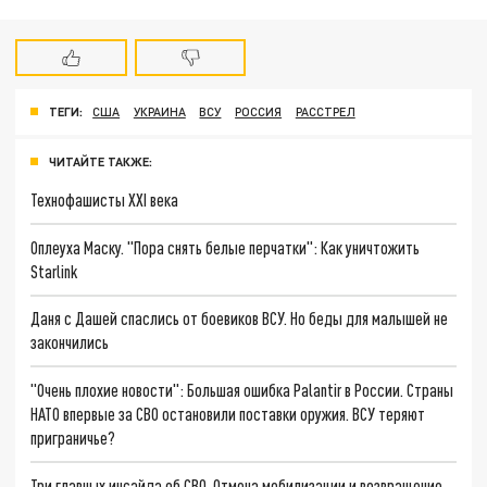
ТЕГИ:
США
УКРАИНА
ВСУ
РОССИЯ
РАССТРЕЛ
ЧИТАЙТЕ ТАКЖЕ:
Технофашисты XXI века
Оплеуха Маску. "Пора снять белые перчатки": Как уничтожить
Starlink
Даня с Дашей спаслись от боевиков ВСУ. Но беды для малышей не
закончились
"Очень плохие новости": Большая ошибка Palantir в России. Страны
НАТО впервые за СВО остановили поставки оружия. ВСУ теряют
приграничье?
Три главных инсайда об СВО. Отмена мобилизации и возвращение