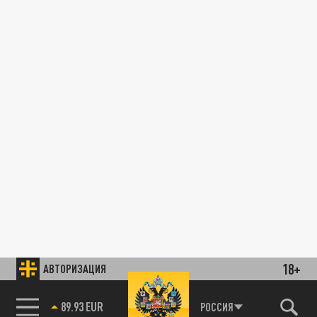
18+
АВТОРИЗАЦИЯ
РОССИЯ
85.64 BRENT
89.93 EUR