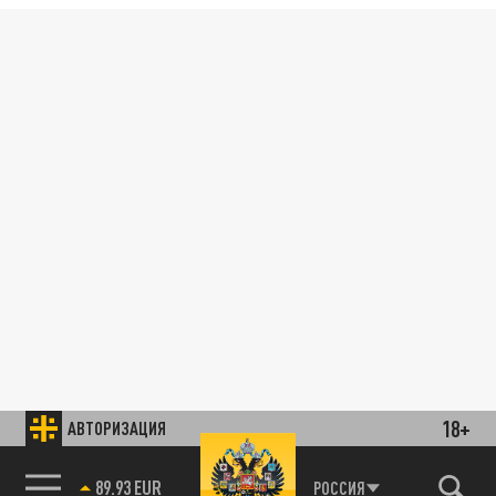
18+
АВТОРИЗАЦИЯ
89.93 EUR
РОССИЯ