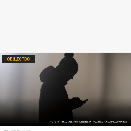
ОБЩЕСТВО
ФОТО: HTTPS://TASS.RU/PROISSHESTVIYA/22839071/GLOBALLOOKPRESS
09 ЯНВАРЯ 07:39