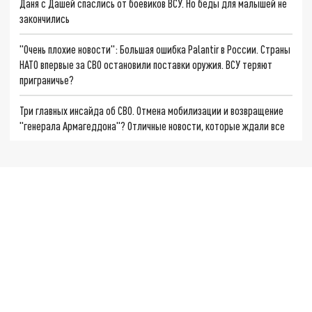
Даня с Дашей спаслись от боевиков ВСУ. Но беды для малышей не
закончились
"Очень плохие новости": Большая ошибка Palantir в России. Страны
НАТО впервые за СВО остановили поставки оружия. ВСУ теряют
приграничье?
Три главных инсайда об СВО. Отмена мобилизации и возвращение
"генерала Армагеддона"? Отличные новости, которые ждали все