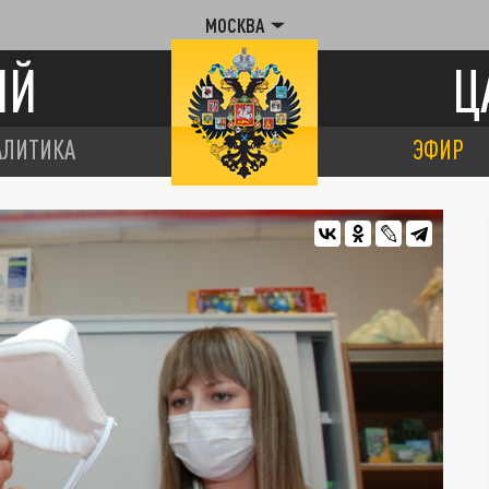
МОСКВА
ИЙ
Ц
АЛИТИКА
ЭФИР