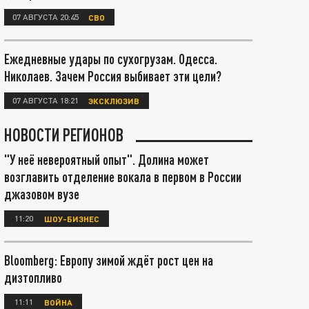
07 АВГУСТА 20:45
СВО
Ежедневные удары по сухогрузам. Одесса.
Николаев. Зачем Россия выбивает эти цели?
07 АВГУСТА 18:21
ЭКСКЛЮЗИВ
НОВОСТИ РЕГИОНОВ
"У неё невероятный опыт". Долина может
возглавить отделение вокала в первом в России
джазовом вузе
11:20
ШОУ-БИЗНЕС
Bloomberg: Европу зимой ждёт рост цен на
дизтопливо
11:11
ВОЙНА