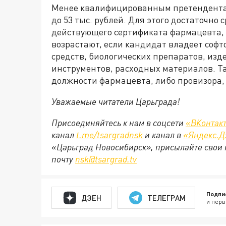
Менее квалифицированным претендентам
до 53 тыс. рублей. Для этого достаточно
действующего сертификата фармацевта, 
возрастают, если кандидат владеет софто
средств, биологических препаратов, из
инструментов, расходных материалов. Т
должности фармацевта, либо провизора, н
Уважаемые читатели Царьграда!
Присоединяйтесь к нам в соцсети
«ВКонтак
канал
t.me/tsargradnsk
и канал в
«Яндекс.Д
«Царьград Новосибирск», присылайте свои 
почту
nsk@tsargrad.tv
Подпи
ДЗЕН
ТЕЛЕГРАМ
и перв