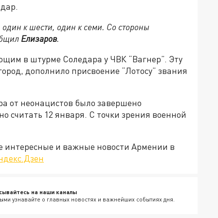
едар.
 один к шести, один к семи. Со стороны
общил
Елизаров
.
щим в штурме Соледара у ЧВК “Вагнер”. Эту
город, дополнило присвоение “Лотосу” звания
ра от неонацистов было завершено
о считать 12 января. С точки зрения военной
е интересные и важные новости Армении в
ндекс.Дзен
сывайтесь на наши каналы
ыми узнавайте о главных новостях и важнейших событиях дня.