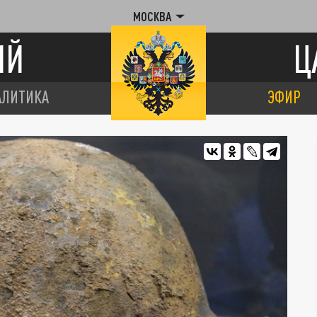
МОСКВА
ИЙ
Ц
АЛИТИКА
ЭФИР