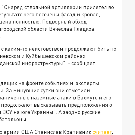
. "Снаряд ствольной артиллерии прилетел во
зультате чего посечены фасад и кровля,
ушена полностью. Подворный обход
лгородской области Вячеслав Гладков,
.
 с каким-то неистовством продолжают бить по
 Киевском и Куйбышевском районах
анской инфраструктуры", - сообщает
ходящих на фронте событиях и эксперты
ы. За минувшие сутки они отметили
раниченные наземные атаки в Бахмуте и его
 "продолжают высказывать предположения о
ВСУ на юге Украины". А заодно русские
батальоны.
цер армии США Станислав Крапивник
считает
,