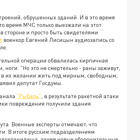
троений, обрушенных зданий. И в это время
то время МЧС только выезжали на этот
ь в стороне и просто быть свидетелями
л
военкор Евгений Лисицын аудиозапись со
ле.
ательной операции обвалилась кирпичная
, ноги. "Но это не смертельно - раны заживут,
 в их желании жить под мирным, свободным,
заявил депутат Госдумы.
канала
"Рыбарь"
, в результате ракетной атаки
лики повреждения получили здания
ута. Военные эксперты отмечают, что
ги. В итоге русским подразделениям
водохранилища, заняв новые оборонительные