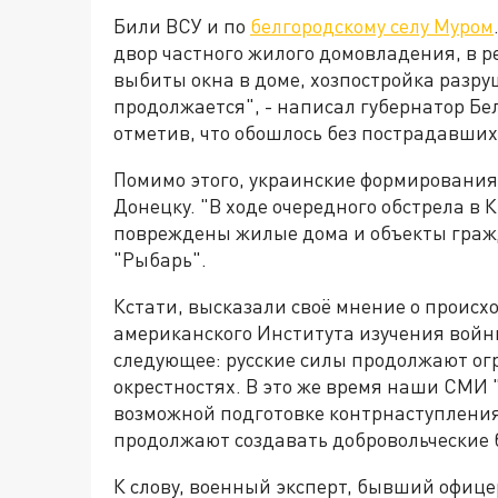
Били ВСУ и по
белгородскому селу Муром
двор частного жилого домовладения, в ре
выбиты окна в доме, хозпостройка разр
продолжается", - написал губернатор Бе
отметив, что обошлось без пострадавших
Помимо этого, украинские формирования
Донецку. "В ходе очередного обстрела в
повреждены жилые дома и объекты гражд
"Рыбарь".
Кстати, высказали своё мнение о проис
американского Института изучения войн
следующее: русские силы продолжают ог
окрестностях. В это же время наши СМИ
возможной подготовке контрнаступления 
продолжают создавать добровольческие 
К слову, военный эксперт, бывший офи