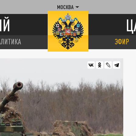
МОСКВА
ИЙ
Ц
АЛИТИКА
ЭФИР