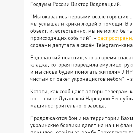
Госдумы России Виктор Водолацкий.
"Мы оказались первыми возле горящих с
мы услышали крики людей о помощи. В э
объект, и, естественно, мы не могли быт
происходящих событий", -
распространи
словами депутата в своём Telegram-кана
Водолацкий пояснил, что во время спас
кладка, которая повредила ему лицо, руки
и мы снова будем помогать жителям ЛНР
чистым от ракет укронацистов небом", - 
Кстати, как сообщают авторы телеграм-
по столице Луганской Народной Респуб
машиностроительного завода.
Продолжаются бои и на территории Бахм
украинские боевики давят на наши флан
пришлось отойти за дамбу Берховского 