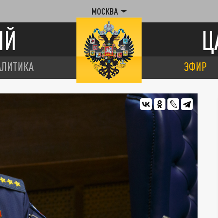
МОСКВА
ИЙ
Ц
АЛИТИКА
ЭФИР