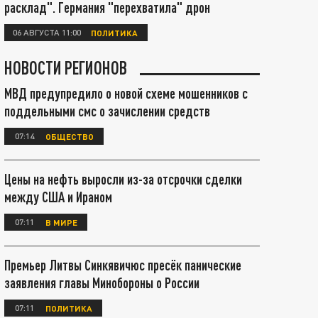
расклад". Германия "перехватила" дрон
06 АВГУСТА 11:00
ПОЛИТИКА
НОВОСТИ РЕГИОНОВ
МВД предупредило о новой схеме мошенников с
поддельными смс о зачислении средств
07:14
ОБЩЕСТВО
Цены на нефть выросли из-за отсрочки сделки
между США и Ираном
07:11
В МИРЕ
Премьер Литвы Синкявичюс пресёк панические
заявления главы Минобороны о России
07:11
ПОЛИТИКА