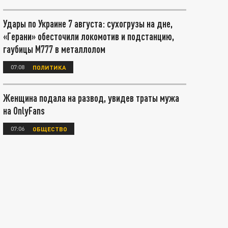
Удары по Украине 7 августа: сухогрузы на дне,
«Герани» обесточили локомотив и подстанцию,
гаубицы М777 в металлолом
07:08
ПОЛИТИКА
Женщина подала на развод, увидев траты мужа
на OnlyFans
07:06
ОБЩЕСТВО