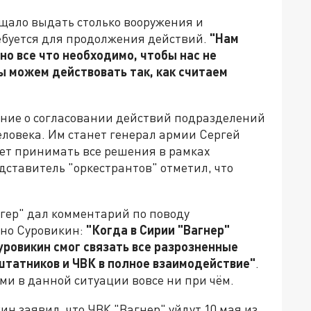
ещало выдать столько вооружения и
ребуется для продолжения действий.
"Нам
но все что необходимо, чтобы нас не
мы можем действовать так, как считаем
ние о согласовании действий подразделений
еловека. Им станет генерал армии Сергей
дет принимать все решения в рамках
ставитель "оркестрантов" отметил, что
гер" дал комментарий по поводу
нно Суровикин:
"Когда в Сирии "Вагнер"
уровикин смог связать все разрозненные
штатников и ЧВК в полное взаимодействие"
.
ми в данной ситуации вовсе ни при чём.
н заявил, что ЧВК "Вагнер" уйдут 10 мая из