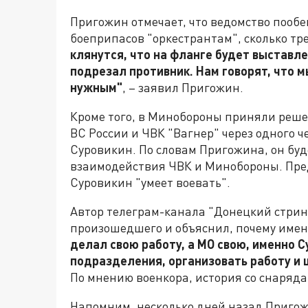
Пригожин отмечает, что ведомство пооб
боеприпасов "оркестрантам", сколько т
клянутся, что на фланге будет выставле
подрезал противник. Нам говорят, что 
нужным"
, – заявил Пригожин.
Кроме того, в Минобороны приняли реше
ВС России и ЧВК "Вагнер" через одного ч
Суровикин. По словам Пригожина, он бу
взаимодействия ЧВК и Минобороны. Пред
Суровикин "умеет воевать".
Автор телеграм-канала "Донецкий стрин
произошедшего и объяснил, почему име
делал свою работу, а МО свою, именно С
подразделения, организовать работу и 
По мнению военкора, история со снаряда
Напомним, несколько дней назад Пригожи