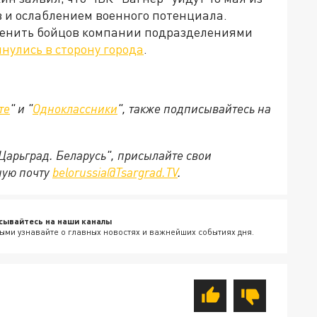
в и ослаблением военного потенциала.
менить бойцов компании подразделениями
нулись в сторону города
.
те
" и "
Одноклассники
", также подписывайтесь на
"Царьград. Беларусь", присылайте свои
ную почту
belorussia@Tsargrad.TV
.
сывайтесь на наши каналы
ыми узнавайте о главных новостях и важнейших событиях дня.