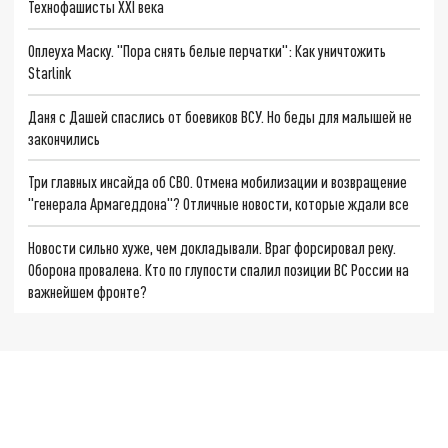
Технофашисты XXI века
Оплеуха Маску. "Пора снять белые перчатки": Как уничтожить
Starlink
Даня с Дашей спаслись от боевиков ВСУ. Но беды для малышей не
закончились
Три главных инсайда об СВО. Отмена мобилизации и возвращение
"генерала Армагеддона"? Отличные новости, которые ждали все
Новости сильно хуже, чем докладывали. Враг форсировал реку.
Оборона провалена. Кто по глупости спалил позиции ВС России на
важнейшем фронте?