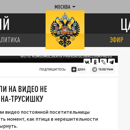
МОСКВА
ИЙ
Ц
АЛИТИКА
ЭФИР
ФОТО: KOMSOMOLSKAYA PRAVDA/GLOBALLOOKPRESS
ПОДПИШИТЕСЬ:
ЛИ НА ВИДЕО НЕ
ИНА-ТРУСИШКУ
ми видео постоянной посетительницы
ять момент, как птица в нерешительности
ырнуть.