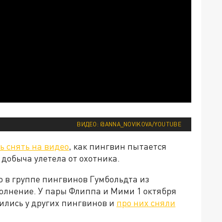
ВИДЕО: @ANNA_NOVIKOVA/YOUTUBE
ь снять на видео
, как пингвин пытается
 добыча улетела от охотника.
то в группе пингвинов Гумбольдта из
олнение. У пары Флиппа и Мими 1 октября
ились у других пингвинов и
про них сняли