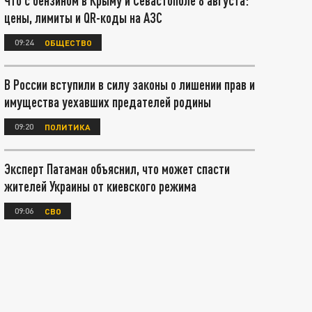
Что с бензином в Крыму и Севастополе 8 августа:
цены, лимиты и QR-коды на АЗС
09:24
ОБЩЕСТВО
В России вступили в силу законы о лишении прав и
имущества уехавших предателей родины
09:20
ПОЛИТИКА
Эксперт Патаман объяснил, что может спасти
жителей Украины от киевского режима
09:06
СВО