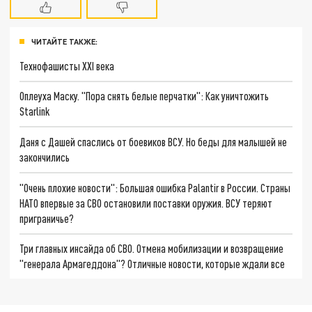
ЧИТАЙТЕ ТАКЖЕ:
Технофашисты XXI века
Оплеуха Маску. "Пора снять белые перчатки": Как уничтожить
Starlink
Даня с Дашей спаслись от боевиков ВСУ. Но беды для малышей не
закончились
"Очень плохие новости": Большая ошибка Palantir в России. Страны
НАТО впервые за СВО остановили поставки оружия. ВСУ теряют
приграничье?
Три главных инсайда об СВО. Отмена мобилизации и возвращение
"генерала Армагеддона"? Отличные новости, которые ждали все