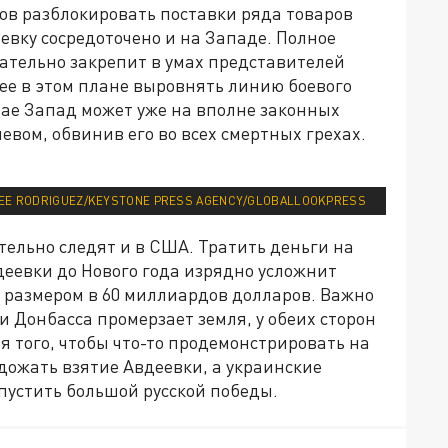
тов разблокировать поставки ряда товаров
вку сосредоточено и на Западе. Полное
ательно закрепит в умах представителей
ее в этом плане выровнять линию боевого
чае Запад может уже на вполне законных
евом, обвинив его во всех смертных грехах.
NEE RODRIGUEZ/KEYSTONE PRESS AGENCY/GLOBALLOOKPRESS
ельно следят и в США. Тратить деньги на
деевки до Нового года изрядно усложнит
 размером в 60 миллиардов долларов. Важно
ии Донбасса промерзает земля, у обеих сторон
 того, чтобы что-то продемонстрировать на
 дожать взятие Авдеевки, а украинские
опустить большой русской победы.