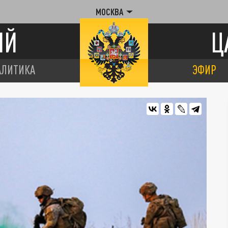
МОСКВА
ИЙ
Ц
АЛИТИКА
ЭФИР