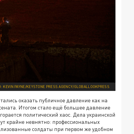
: KEVIN PAYNE/KEYSTONE PRESS AGENCY/GLOBALLOOKPRESS
тались оказать публичное давление как на
 сената. Итогом стало ещё большее давление
згорается политический хаос. Дела украинской
дут крайне невнятно: профессиональных
билизованные солдаты при первом же удобном