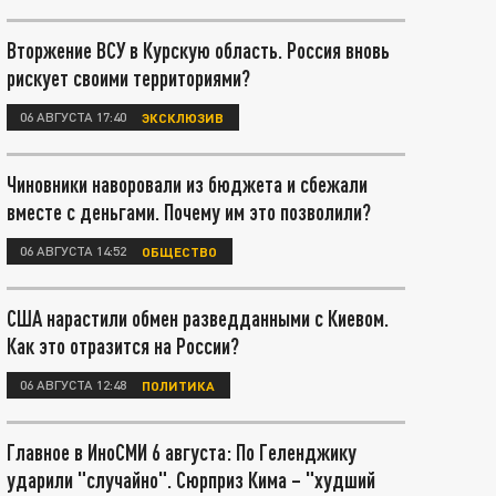
Вторжение ВСУ в Курскую область. Россия вновь
рискует своими территориями?
06 АВГУСТА 17:40
ЭКСКЛЮЗИВ
Чиновники наворовали из бюджета и сбежали
вместе с деньгами. Почему им это позволили?
06 АВГУСТА 14:52
ОБЩЕСТВО
США нарастили обмен разведданными с Киевом.
Как это отразится на России?
06 АВГУСТА 12:48
ПОЛИТИКА
Главное в ИноСМИ 6 августа: По Геленджику
ударили "случайно". Сюрприз Кима – "худший