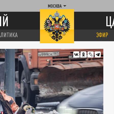
МОСКВА
ИЙ
Ц
АЛИТИКА
ЭФИР