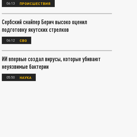
06:13
ПРОИСШЕСТВИЯ
Сербский снайпер Берич высоко оценил
подготовку якутских стрелков
06:12
СВО
ИИ впервые создал вирусы, которые убивают
неуязвимые бактерии
05:50
НАУКА