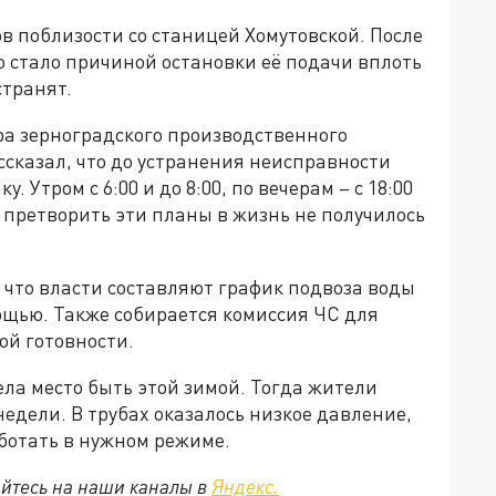
ов поблизости со станицей Хомутовской. После
о стало причиной остановки её подачи вплоть
странят.
ра зерноградского производственного
казал, что до устранения неисправности
 Утром с 6:00 и до 8:00, по вечерам – с 18:00
о претворить эти планы в жизнь не получилось
 что власти составляют график подвоза воды
ощью. Также собирается комиссия ЧС для
й готовности.
ла место быть этой зимой. Тогда жители
едели. В трубах оказалось низкое давление,
аботать в нужном режиме.
йтесь на наши каналы в
Яндекс.