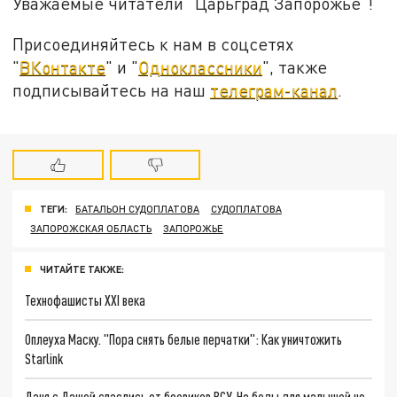
Уважаемые читатели "Царьград Запорожье"!
Присоединяйтесь к нам в соцсетях
"
ВКонтакте
" и "
Одноклассники
", также
подписывайтесь на наш
телеграм-канал
.
ТЕГИ:
БАТАЛЬОН СУДОПЛАТОВА
СУДОПЛАТОВА
ЗАПОРОЖСКАЯ ОБЛАСТЬ
ЗАПОРОЖЬЕ
ЧИТАЙТЕ ТАКЖЕ:
Технофашисты XXI века
Оплеуха Маску. "Пора снять белые перчатки": Как уничтожить
Starlink
Даня с Дашей спаслись от боевиков ВСУ. Но беды для малышей не