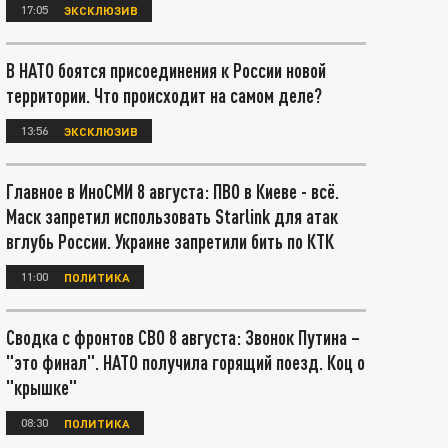
17:05
ЭКСКЛЮЗИВ
В НАТО боятся присоединения к России новой
территории. Что происходит на самом деле?
13:56
ЭКСКЛЮЗИВ
Главное в ИноСМИ 8 августа: ПВО в Киеве - всё.
Маск запретил использовать Starlink для атак
вглубь России. Украине запретили бить по КТК
11:00
ПОЛИТИКА
Сводка с фронтов СВО 8 августа: Звонок Путина –
"это финал". НАТО получила горящий поезд. Коц о
"крышке"
08:30
ПОЛИТИКА