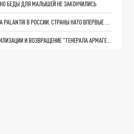
. НО БЕДЫ ДЛЯ МАЛЫШЕЙ НЕ ЗАКОНЧИЛИСЬ
"ОЧЕНЬ ПЛОХИЕ НОВОСТИ": БОЛЬШАЯ ОШИБКА PALANTIR В РОССИИ. СТРАНЫ НАТО ВПЕРВЫЕ ЗА СВО ОСТАНОВИЛИ ПОСТАВКИ ОРУЖИЯ. ВСУ ТЕРЯЮТ ПРИГРАНИЧЬЕ?
ТРИ ГЛАВНЫХ ИНСАЙДА ОБ СВО. ОТМЕНА МОБИЛИЗАЦИИ И ВОЗВРАЩЕНИЕ "ГЕНЕРАЛА АРМАГЕДДОНА"? ОТЛИЧНЫЕ НОВОСТИ, КОТОРЫЕ ЖДАЛИ ВСЕ