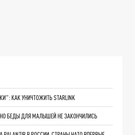
ТКИ": КАК УНИЧТОЖИТЬ STARLINK
. НО БЕДЫ ДЛЯ МАЛЫШЕЙ НЕ ЗАКОНЧИЛИСЬ
"ОЧЕНЬ ПЛОХИЕ НОВОСТИ": БОЛЬШАЯ ОШИБКА PALANTIR В РОССИИ. СТРАНЫ НАТО ВПЕРВЫЕ ЗА СВО ОСТАНОВИЛИ ПОСТАВКИ ОРУЖИЯ. ВСУ ТЕРЯЮТ ПРИГРАНИЧЬЕ?