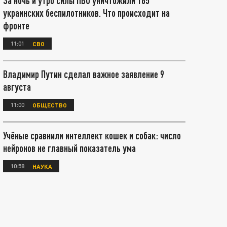
За ночь и утро силы ПВО уничтожили 165
украинских беспилотников. Что происходит на
фронте
11:01
СВО
Владимир Путин сделал важное заявление 9
августа
11:00
ОБЩЕСТВО
Учёные сравнили интеллект кошек и собак: число
нейронов не главный показатель ума
10:58
НАУКА