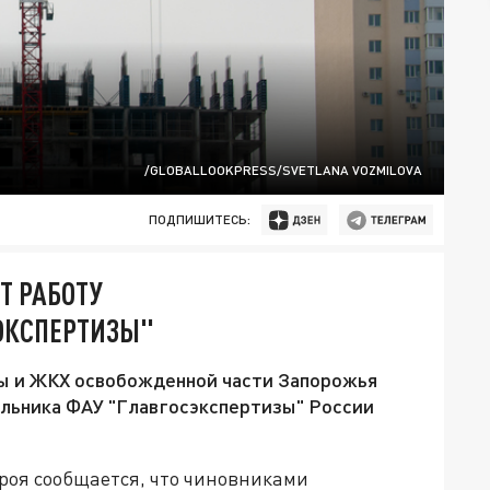
/GLOBALLOOKPRESS/SVETLANA VOZMILOVA
ПОДПИШИТЕСЬ:
Т РАБОТУ
ЭКСПЕРТИЗЫ"
ры и ЖКХ освобожденной части Запорожья
альника ФАУ "Главгосэкспертизы" России
роя сообщается, что чиновниками