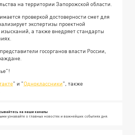
льства на территории Запорожской области.
нимается проверкой достоверности смет для
анализирует экспертизы проектной
изысканий, а также внедряет стандарты
ниях.
 представители госорганов власти России,
раждане.
ье"!
такте
" и "
Одноклассники
", также
.
сывайтесь на наши каналы
ыми узнавайте о главных новостях и важнейших событиях дня.