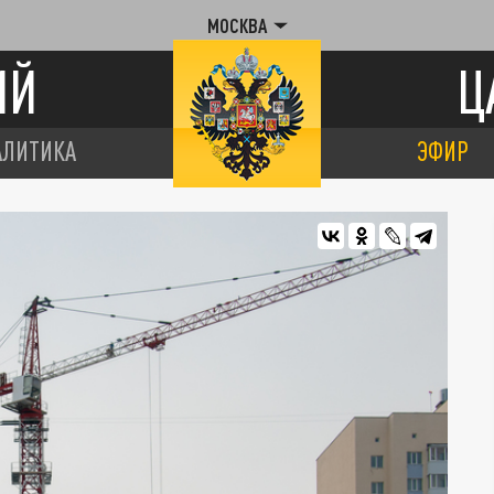
МОСКВА
ИЙ
Ц
АЛИТИКА
ЭФИР