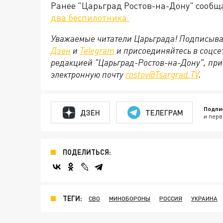
Ранее "Царьград Ростов-на-Дону" сообща
два беспилотника.
Уважаемые читатели Царьграда! Подписыва
Дзен
и
Telegram
и присоединяйтесь в соцс
редакцией "Царьград-Ростов-на-Дону", при
электронную почту
rostov@Tsargrad.ТV
.
Подпи
ДЗЕН
ТЕЛЕГРАМ
и перв
ПОДЕЛИТЬСЯ:
ТЕГИ:
СВО
МИНОБОРОНЫ
РОССИЯ
УКРАИНА