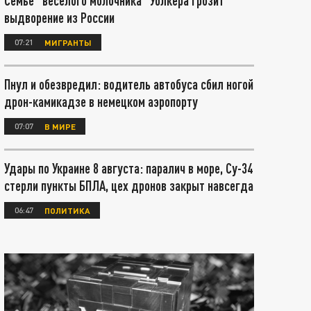
Семье "веселого молочника" Уолкера грозит
выдворение из России
07:21
МИГРАНТЫ
Пнул и обезвредил: водитель автобуса сбил ногой
дрон-камикадзе в немецком аэропорту
07:07
В МИРЕ
Удары по Украине 8 августа: паралич в море, Су-34
стерли пункты БПЛА, цех дронов закрыт навсегда
06:47
ПОЛИТИКА