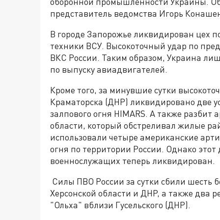
оборонной промышленности Украины. Об
представитель ведомства Игорь Конаше
В городе Запорожье ликвидирован цех п
техники ВСУ. Высокоточный удар по пре
ВКС России. Таким образом, Украина ли
по выпуску авиадвигателей.
Кроме того, за минувшие сутки высокот
Краматорска (ДНР) ликвидировано две у
залпового огня HIMARS. А также разбит 
области, который обстреливал жилые ра
использовали четыре американские арт
огня по территории России. Однако этот 
военнослужащих теперь ликвидирован.
Силы ПВО России за сутки сбили шесть 
Херсонской области и ДНР, а также два 
"Ольха" вблизи Гусельского (ДНР).