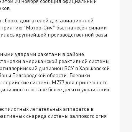
 этом 20 ноября сообщил официальный
нков.
о сборке двигателей для авиационной
дприятию "Мотор-Сич" был нанесён силами
шилась крупнейшей производственной базы
очными ударами ракетами в районе
становки американской реактивной системы
артиллерийский дивизион ВСУ в Харьковской
йоны Белгородской области. Боевики
иллерийские системы М777 для прицельного
дивизион в составе более десяти украинских
беспилотных летательных аппаратов в
реактивных снаряда системы залпового огня