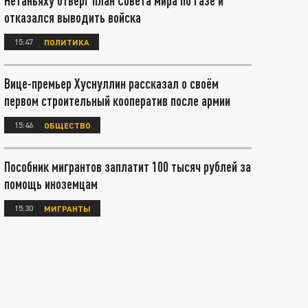
Нетаньяху отверг план Совета мира по Газе и
отказался выводить войска
15:47
ПОЛИТИКА
Вице-премьер Хуснуллин рассказал о своём
первом строительный кооператив после армии
15:46
ОБЩЕСТВО
Пособник мигрантов заплатит 100 тысяч рублей за
помощь иноземцам
15:30
МИГРАНТЫ