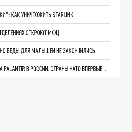
ТКИ": КАК УНИЧТОЖИТЬ STARLINK
ОТДЕЛЕНИЯХ ОТКРОЮТ МФЦ
. НО БЕДЫ ДЛЯ МАЛЫШЕЙ НЕ ЗАКОНЧИЛИСЬ
"ОЧЕНЬ ПЛОХИЕ НОВОСТИ": БОЛЬШАЯ ОШИБКА PALANTIR В РОССИИ. СТРАНЫ НАТО ВПЕРВЫЕ ЗА СВО ОСТАНОВИЛИ ПОСТАВКИ ОРУЖИЯ. ВСУ ТЕРЯЮТ ПРИГРАНИЧЬЕ?