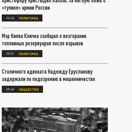
Христофору пристыдил Каллас за наглую ложь о
«тупике» армии России
06:04
ПОЛИТИКА
Мэр Киева Кличко сообщил о возгорании
топливных резервуаров после взрывов
05:51
ПОЛИТИКА
Столичного адвоката Надежду Ерусланову
задержали по подозрению в мошенничестве
05:40
ОБЩЕСТВО