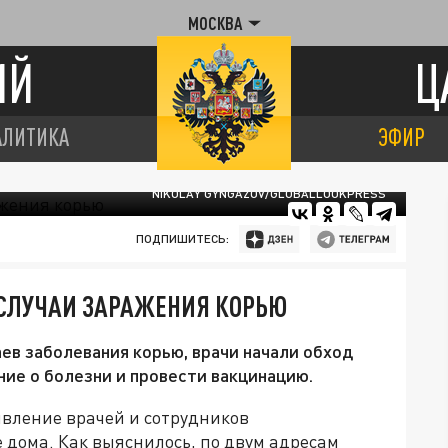
МОСКВА
ИЙ
Ц
АЛИТИКА
ЭФИР
NIKOLAY GYNGAZOV/GLOBALLOOKPRESS
ПОДПИШИТЕСЬ:
 СЛУЧАИ ЗАРАЖЕНИЯ КОРЬЮ
ев заболевания корью, врачи начали обход
ие о болезни и провести вакцинацию.
вление врачей и сотрудников
 дома. Как выяснилось, по двум адресам