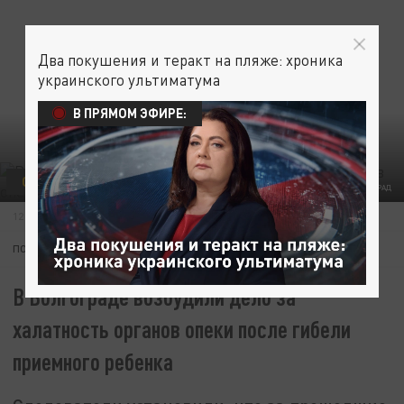
Два покушения и теракт на пляже: хроника
украинского ультиматума
В ПРЯМОМ ЭФИРЕ:
СЕМЬЯ
ОБЩЕСТВО
ВОЛГОГРАД
ФОТО: ЦАРЬГРАД
12 МАЯ 09:29
ПОДПИШИТЕСЬ:
В Волгограде возбудили дело за
халатность органов опеки после гибели
приемного ребенка