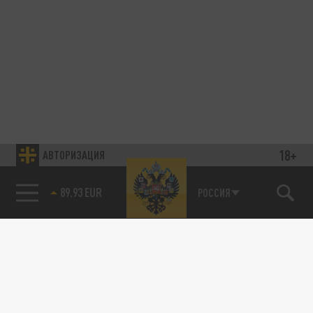
18+
АВТОРИЗАЦИЯ
89.93 EUR
РОССИЯ