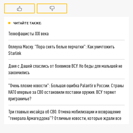
ЧИТАЙТЕ ТАКЖЕ:
Технофашисты XXI века
Оплеуха Маску. "Пора снять белые перчатки": Как уничтожить
Starlink
Даня с Дашей спаслись от боевиков ВСУ. Но беды для малышей не
закончились
"Очень плохие новости": Большая ошибка Palantir в России. Страны
НАТО впервые за СВО остановили поставки оружия. ВСУ теряют
приграничье?
Три главных инсайда об СВО. Отмена мобилизации и возвращение
"генерала Армагеддона"? Отличные новости, которые ждали все