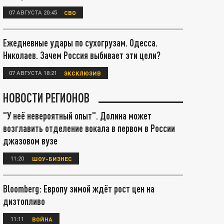
07 АВГУСТА 20:45
СВО
Ежедневные удары по сухогрузам. Одесса.
Николаев. Зачем Россия выбивает эти цели?
07 АВГУСТА 18:21
ЭКСКЛЮЗИВ
НОВОСТИ РЕГИОНОВ
"У неё невероятный опыт". Долина может
возглавить отделение вокала в первом в России
джазовом вузе
11:20
ШОУ-БИЗНЕС
Bloomberg: Европу зимой ждёт рост цен на
дизтопливо
11:11
ВОЙНА