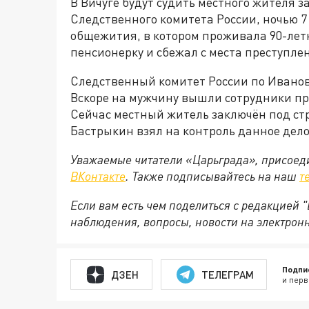
В Вичуге будут судить местного жителя 
Следственного комитета России, ночью 7
общежития, в котором проживала 90-ле
пенсионерку и сбежал с места преступле
Следственный комитет России по Ивановс
Вскоре на мужчину вышли сотрудники пр
Сейчас местный житель заключён под стр
Бастрыкин взял на контроль данное дело
Уважаемые читатели «Царьграда», присоеди
ВКонтакте
. Также подписывайтесь на наш
т
Если вам есть чем поделиться с редакцией
наблюдения, вопросы, новости на электрон
Подпи
ДЗЕН
ТЕЛЕГРАМ
и перв