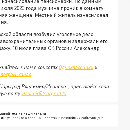
за изнасилование пенсионерки. По данным
 июля 2023 года мужчина проник в комнату
тняя женщина. Местный житель изнасиловал
ния.
кой области возбудил уголовное дело.
авоохранительных органов и задержали его.
ажу. 10 июля глава СК России Александр
.
няйтесь к нам в соцсетях
Одноклассники
и
елеграм-канал
.
 "Царьград Владимир/Иваново", присылайте свои
ную почту
vladimir@tsargrad.tv
сывайтесь на наши каналы
ыми узнавайте о главных новостях и важнейших событиях дня.