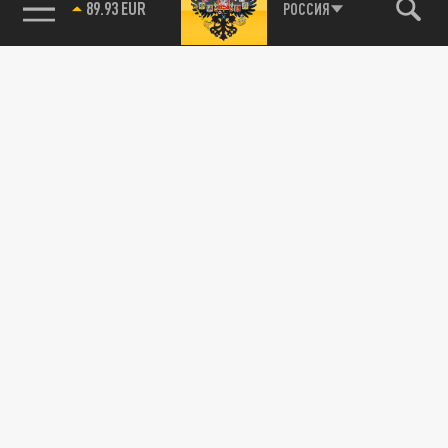
89.93 EUR
РОССИЯ
115093, г. Москва, переулок Партийный,
д.1, к.57, стр.3, эт.1, пом.I, ком.45
Тел.:
+7 (495) 374-77-73
info@tsargrad.tv
Адрес для пресс-релизов
press@tsargrad.tv