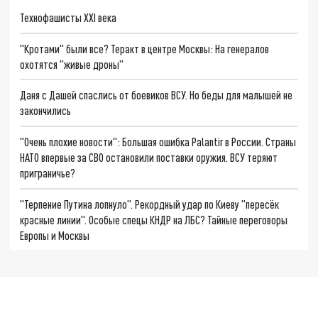
Технофашисты XXI века
"Кротами" были все? Теракт в центре Москвы: На генералов
охотятся "живые дроны"
Даня с Дашей спаслись от боевиков ВСУ. Но беды для малышей не
закончились
"Очень плохие новости": Большая ошибка Palantir в России. Страны
НАТО впервые за СВО остановили поставки оружия. ВСУ теряют
приграничье?
"Терпение Путина лопнуло". Рекордный удар по Киеву "пересёк
красные линии". Особые спецы КНДР на ЛБС? Тайные переговоры
Европы и Москвы