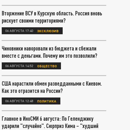
Вторжение ВСУ в Курскую область. Россия вновь
рискует своими территориями?
06 АВГУСТА 17:40
ЭКСКЛЮЗИВ
Чиновники наворовали из бюджета и сбежали
вместе с деньгами. Почему им это позволили?
06 АВГУСТА 14:52
ОБЩЕСТВО
США нарастили обмен разведданными с Киевом.
Как это отразится на России?
06 АВГУСТА 12:48
ПОЛИТИКА
Главное в ИноСМИ 6 августа: По Геленджику
ударили "случайно". Сюрприз Кима – "худший