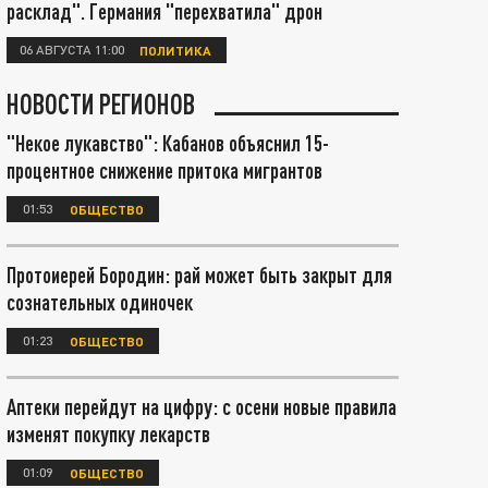
расклад". Германия "перехватила" дрон
06 АВГУСТА 11:00
ПОЛИТИКА
НОВОСТИ РЕГИОНОВ
"Некое лукавство": Кабанов объяснил 15-
процентное снижение притока мигрантов
01:53
ОБЩЕСТВО
Протоиерей Бородин: рай может быть закрыт для
сознательных одиночек
01:23
ОБЩЕСТВО
Аптеки перейдут на цифру: с осени новые правила
изменят покупку лекарств
01:09
ОБЩЕСТВО