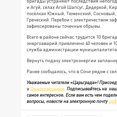
бригады устраняют последствия непогод
и Агуй, сёлах Агой Шапсуг, Дедеркой, Ки
посёлках Южный, Тюменский, Сосновый, 
Греческий. Перебои с электричеством заф
зафиксированы точечные обрывы.
Всего в районе сейчас трудится 10 брига
энергоаварий привлечено 40 человек и 1
служба администрации муниципалитета
Вернуть подачу электроэнергии запланир
Ранее сообщалось, что в Сочи рядом с се
Уважаемые читатели «Царьграда»!
Присоед
в
Одноклассники
.
Подписывайтесь на на
самое интересное. Если вам есть чем подел
вопросы, новости на электронную почту
ug@