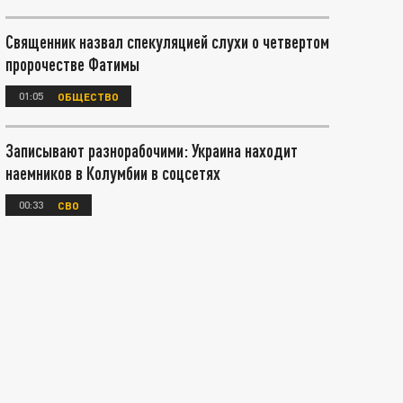
Священник назвал спекуляцией слухи о четвертом
пророчестве Фатимы
01:05
ОБЩЕСТВО
Записывают разнорабочими: Украина находит
наемников в Колумбии в соцсетях
00:33
СВО