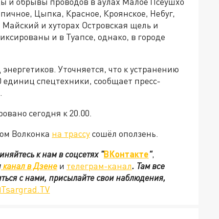
ы и обрывы проводов в аулах Малое Псеушхо
рпичное, Цыпка, Красное, Кроянское, Небуг,
Майский и хуторах Островская щель и
иксированы и в Туапсе, однако, в городе
д энергетиков. Уточняется, что к устранению
0 единиц спецтехники, сообщает пресс-
.
овано сегодня к 20.00.
лом Волконка
на трассу
сошёл оползень.
иняйтесь к нам в соцсетях
"
ВКонтакте
"
,
ш
канал в Дзене
и
телеграм-канал
. Там все
иться с нами, присылайте свои наблюдения,
Tsargrad.TV