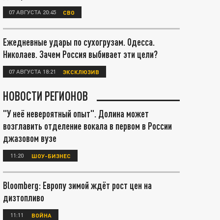
07 АВГУСТА 20:45
СВО
Ежедневные удары по сухогрузам. Одесса.
Николаев. Зачем Россия выбивает эти цели?
07 АВГУСТА 18:21
ЭКСКЛЮЗИВ
НОВОСТИ РЕГИОНОВ
"У неё невероятный опыт". Долина может
возглавить отделение вокала в первом в России
джазовом вузе
11:20
ШОУ-БИЗНЕС
Bloomberg: Европу зимой ждёт рост цен на
дизтопливо
11:11
ВОЙНА