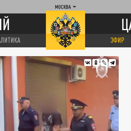
МОСКВА
ИЙ
Ц
АЛИТИКА
ЭФИР