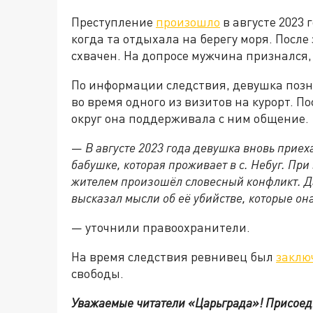
Преступление
произошло
в августе 2023 
когда та отдыхала на берегу моря. Посл
схвачен. На допросе мужчина признался,
По информации следствия, девушка позн
во время одного из визитов на курорт. 
округ она поддерживала с ним общение.
—
В августе 2023 года девушка вновь приех
бабушке, которая проживает в с. Небуг. Пр
жителем произошёл словесный конфликт. Да
высказал мысли об её убийстве, которые он
— уточнили правоохранители.
На время следствия ревнивец был
заклю
свободы.
Уважаемые читатели «Царьграда»! Присоеди