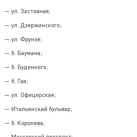
— ул. Заставная;
— ул. Дзержинского;
— ул. Фрунзе;
— б. Баумана;
— б. Буденного;
— б. Гая;
— ул. Офицерская;
— Итальянский бульвар;
— б. Королева;
— Московский проспект;