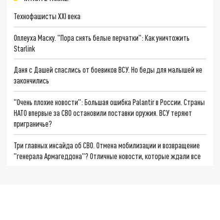
Технофашисты XXI века
Оплеуха Маску. "Пора снять белые перчатки": Как уничтожить
Starlink
Даня с Дашей спаслись от боевиков ВСУ. Но беды для малышей не
закончились
"Очень плохие новости": Большая ошибка Palantir в России. Страны
НАТО впервые за СВО остановили поставки оружия. ВСУ теряют
приграничье?
Три главных инсайда об СВО. Отмена мобилизации и возвращение
"генерала Армагеддона"? Отличные новости, которые ждали все