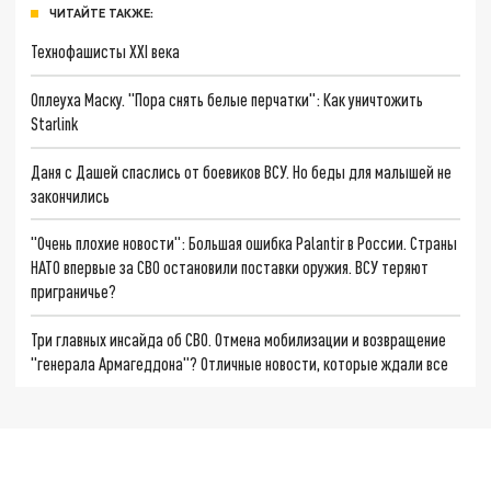
ЧИТАЙТЕ ТАКЖЕ:
Технофашисты XXI века
Оплеуха Маску. "Пора снять белые перчатки": Как уничтожить
Starlink
Даня с Дашей спаслись от боевиков ВСУ. Но беды для малышей не
закончились
"Очень плохие новости": Большая ошибка Palantir в России. Страны
НАТО впервые за СВО остановили поставки оружия. ВСУ теряют
приграничье?
Три главных инсайда об СВО. Отмена мобилизации и возвращение
"генерала Армагеддона"? Отличные новости, которые ждали все