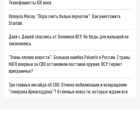
Технофашисты XXI века
Оплеуха Маску. "Пора снять белые перчатки": Как уничтожить
Starlink
Даня с Дашей спаслись от боевиков ВСУ. Но беды для малышей не
закончились
"Очень плохие новости": Большая ошибка Palantir в России. Страны
НАТО впервые за СВО остановили поставки оружия. ВСУ теряют
приграничье?
Три главных инсайда об СВО. Отмена мобилизации и возвращение
"генерала Армагеддона"? Отличные новости, которые ждали все