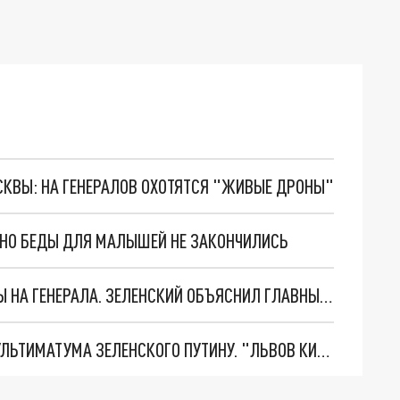
ОСКВЫ: НА ГЕНЕРАЛОВ ОХОТЯТСЯ "ЖИВЫЕ ДРОНЫ"
. НО БЕДЫ ДЛЯ МАЛЫШЕЙ НЕ ЗАКОНЧИЛИСЬ
"МЫ ВАС ЗАСТАВИМ": ЖУТКИЕ ДЕТАЛИ ОХОТЫ НА ГЕНЕРАЛА. ЗЕЛЕНСКИЙ ОБЪЯСНИЛ ГЛАВНЫЙ СМЫСЛ ТЕРАКТА В ЦЕНТРЕ МОСКВЫ
НОВОЕ МАСШТАБНЕЙШЕЕ НАСТУПЛЕНИЕ. ТРИ УЛЬТИМАТУМА ЗЕЛЕНСКОГО ПУТИНУ. "ЛЬВОВ КИМА" ПОСТАВЯТ НА ПВО? ГЛОБАЛЬНЫЙ ПРОРЫВ ПОД ЗАПОРОЖЬЕМ