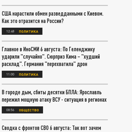
США нарастили обмен разведданными с Киевом.
Как это отразится на России?
12:48
ПОЛИТИКА
Главное в ИноСМИ 6 августа: По Геленджику
ударили "случайно". Сюрприз Кима – "худший
расклад". Германия "перехватила" дрон
11:00
ПОЛИТИКА
В городе дым, сбиты десятки БПЛА: Ярославль
пережил мощную атаку ВСУ - ситуация в регионах
08:56
ОБЩЕСТВО
Сводка с фронтов СВО 6 августа: Так вот зачем