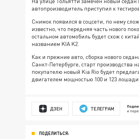
На улице Тольятти замечен новый седан K
автопроизводитель приступил к тестиров
Снимок появился в соцсети, по нему слож
известно, что передняя часть нового пок
остальном автомобиль будет схож с кита
названием KIA K2.
Как и прежние авто, сборка нового седа
Санкт-Петербурге, старт производства н
покупателю новый Kia Rio будет предлага
двигателем мощностью 100 и 123 лошади
Подпи
ДЗЕН
ТЕЛЕГРАМ
и перв
ПОДЕЛИТЬСЯ: