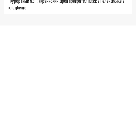
"Курортный ад": Украинский дрон превратил пляж в Геленджике в
кладбище