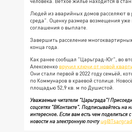
человека. Ветхое жилье находится в стан
Людей из аварийных домов расселяют в 
среда". Оценку размера возмещения уже
соглашения о выплате.
Завершить расселение многоквартирных 
конца года.
Как ранее сообщал "Царьград-Юг", во в
Алексеенко
вручил ключи от новой квар
Они стали первой в 2022 году семьёй, ко
по Коммунаров в краевой столице. Новос
площадью 52,9 кв. м по Душистой.
Уважаемые читатели "Царьграда"!
Присоеди
соцсетях
"ВКонтакте"
.
Подписывайтесь на 
интересное. Если вам есть чем поделиться 
новости на электронную почту
ug@Tsargrad