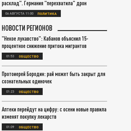
расклад". Германия "перехватила" дрон
06 АВГУСТА 11:00
ПОЛИТИКА
НОВОСТИ РЕГИОНОВ
"Некое лукавство": Кабанов объяснил 15-
процентное снижение притока мигрантов
01:53
ОБЩЕСТВО
Протоиерей Бородин: рай может быть закрыт для
сознательных одиночек
01:23
ОБЩЕСТВО
Аптеки перейдут на цифру: с осени новые правила
изменят покупку лекарств
01:09
ОБЩЕСТВО