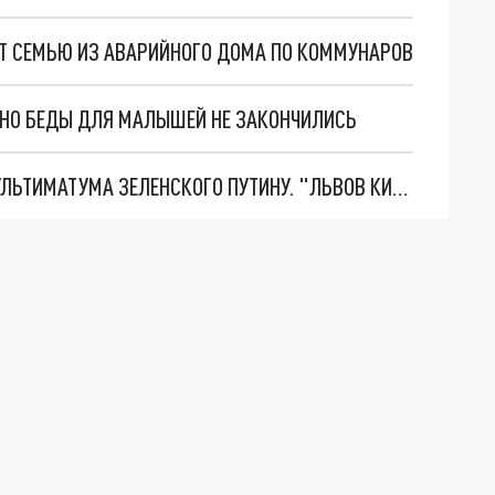
ЯТ СЕМЬЮ ИЗ АВАРИЙНОГО ДОМА ПО КОММУНАРОВ
. НО БЕДЫ ДЛЯ МАЛЫШЕЙ НЕ ЗАКОНЧИЛИСЬ
НОВОЕ МАСШТАБНЕЙШЕЕ НАСТУПЛЕНИЕ. ТРИ УЛЬТИМАТУМА ЗЕЛЕНСКОГО ПУТИНУ. "ЛЬВОВ КИМА" ПОСТАВЯТ НА ПВО? ГЛОБАЛЬНЫЙ ПРОРЫВ ПОД ЗАПОРОЖЬЕМ