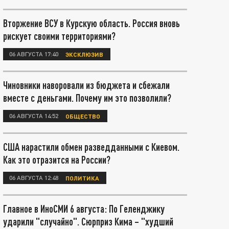
Вторжение ВСУ в Курскую область. Россия вновь
рискует своими территориями?
06 АВГУСТА 17:40
ЭКСКЛЮЗИВ
Чиновники наворовали из бюджета и сбежали
вместе с деньгами. Почему им это позволили?
06 АВГУСТА 14:52
ОБЩЕСТВО
США нарастили обмен разведданными с Киевом.
Как это отразится на России?
06 АВГУСТА 12:48
ПОЛИТИКА
Главное в ИноСМИ 6 августа: По Геленджику
ударили "случайно". Сюрприз Кима – "худший