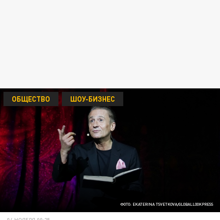
ОБЩЕСТВО
ШОУ-БИЗНЕС
ФОТО: EKATERINA TSVETKOVA/GLOBALLOOKPRESS
04 НОЯБРЯ 00:25