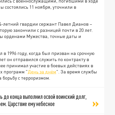
тились с военнослужащими, погибшими в ходе
 состоялись 11 ноября, уточнили в
24-летний гвардии сержант Павел Дианов –
орую закончили с разницей почти в 20 лет.
ы орденами Мужества, точные даты и
 в 1996 году, когда был призван на срочную
лет он отправился служить по контракту в
ее принимал участие в боевых действиях в
х программ "
День за днём
". За время службы
а борьбу с терроризмом.
рь до конца выполнил освой воинский долг,
оем. Царствие ему небесное