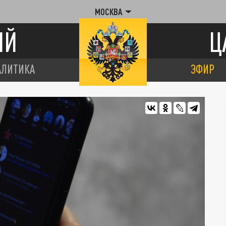
МОСКВА
ИЙ
Ц
АЛИТИКА
ЭФИР