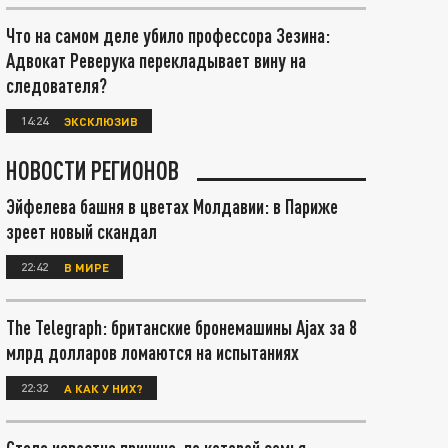
Что на самом деле убило профессора Зезина:
Адвокат Реверука перекладывает вину на
следователя?
14:24
ЭКСКЛЮЗИВ
НОВОСТИ РЕГИОНОВ
Эйфелева башня в цветах Молдавии: в Париже
зреет новый скандал
22:42
В МИРЕ
The Telegraph: британские бронемашины Ajax за 8
млрд долларов ломаются на испытаниях
22:32
А КАК У НИХ?