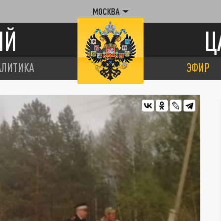
МОСКВА
ИЙ
Ц
АЛИТИКА
ЭФИР