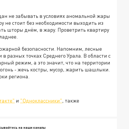
дан не забывать в условиях аномальной жары
ру не стоит без необходимости выходить из
ать шторы днём, в жару. Проветрить квартиру
ладнее.
ожарной безопасности. Напомним, лесные
 в разных точках Среднего Урала. В области с
рный режим, а это значит, что на территории
гонь - жечь костры, мусор, жарить шашлыки.
рки региона.
такте"
и
"Одноклассники"
, также
.
сывайтесь на наши каналы