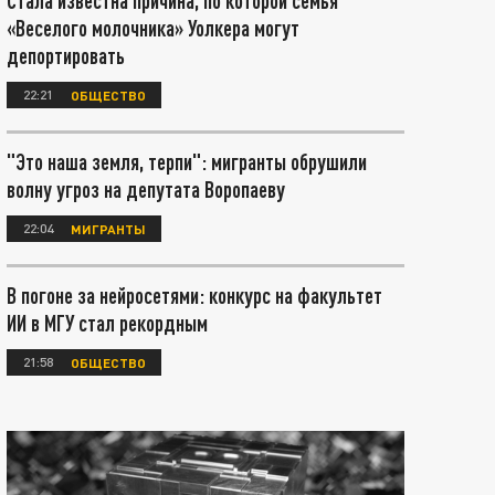
Стала известна причина, по которой семья
«Веселого молочника» Уолкера могут
депортировать
22:21
ОБЩЕСТВО
"Это наша земля, терпи": мигранты обрушили
волну угроз на депутата Воропаеву
22:04
МИГРАНТЫ
В погоне за нейросетями: конкурс на факультет
ИИ в МГУ стал рекордным
21:58
ОБЩЕСТВО