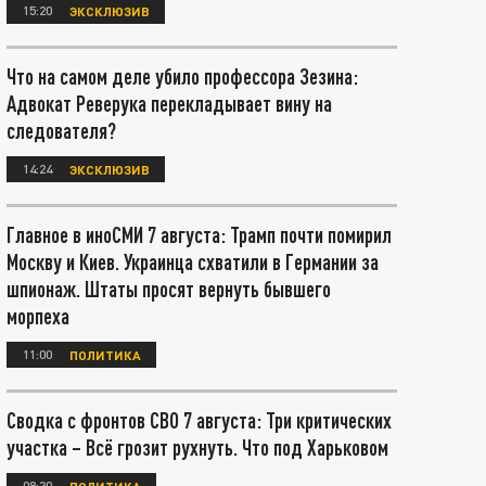
15:20
ЭКСКЛЮЗИВ
Что на самом деле убило профессора Зезина:
Адвокат Реверука перекладывает вину на
следователя?
14:24
ЭКСКЛЮЗИВ
Главное в иноСМИ 7 августа: Трамп почти помирил
Москву и Киев. Украинца схватили в Германии за
шпионаж. Штаты просят вернуть бывшего
морпеха
11:00
ПОЛИТИКА
Сводка с фронтов СВО 7 августа: Три критических
участка – Всё грозит рухнуть. Что под Харьковом
08:30
ПОЛИТИКА