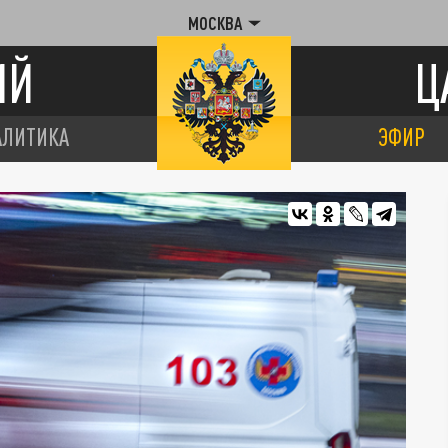
МОСКВА
ИЙ
Ц
АЛИТИКА
ЭФИР