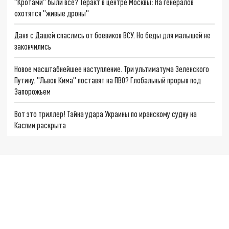
"Кротами" были все? Теракт в центре Москвы: На генералов
охотятся "живые дроны"
Даня с Дашей спаслись от боевиков ВСУ. Но беды для малышей не
закончились
Новое масштабнейшее наступление. Три ультиматума Зеленского
Путину. "Львов Кима" поставят на ПВО? Глобальный прорыв под
Запорожьем
Вот это триллер! Тайна удара Украины по иранскому судну на
Каспии раскрыта