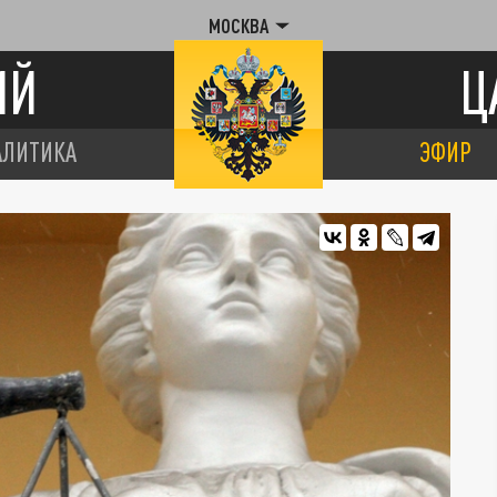
МОСКВА
ИЙ
Ц
АЛИТИКА
ЭФИР