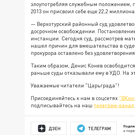
злоупотребляя служебным положением, по
2013 он присвоил себе еще 22,2 миллиона
— Верхотурский районный суд удовлетво
досрочном освобождении. Постановлени
инстанции. Сегодня суд, рассмотрев мат
нашел причин для вмешательства в суд
прокурора оставлено без удовлетворения
Таким образом, Денис Конев освободится
раньше суды отказывали ему в УДО. На э
Уважаемые читатели "Царьграда"!
Присоединяйтесь к нам в соцсетях
"ВКон
подписывайтесь на наш
телеграм-канал
Подпи
ДЗЕН
ТЕЛЕГРАМ
и перв