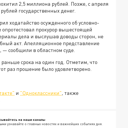
хитил 2,5 миллиона рублей. Позже, с апреля
 рублей государственных денег.
рил ходатайство осужденного об условно-
е опротестовал прокурор вышестоящей
ериалы дела и выслушав доводы сторон, не
ебный акт. Апелляционное представление
, — сообщили в областном суде.
 раньше срока на один год. Отметим, что
тот раз прошение было удовлетворено.
такте"
и
"Одноклассники"
, также
.
сывайтесь на наши каналы
ыми узнавайте о главных новостях и важнейших событиях дня.